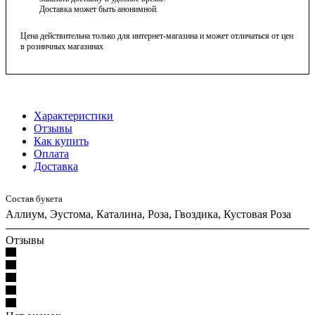
станет центром внимания и источником вдохновения в
Доставка может быть анонимной.
вашем доме!
Цена действительна только для интернет-магазина и может отличаться от цен
Состав может варьироваться в зависимости от наличия
в розничных магазинах
и сезона,
Характеристики
Отзывы
Как купить
Оплата
Доставка
Состав букета
Аллиум, Эустома, Каталина, Роза, Гвоздика, Кустовая Роза
Отзывы