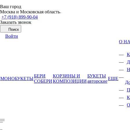
Ваш город
Москва и Московская область
+7 (918) 899-90-04
Заказать звонок
Поиск
Войти
О Н
К
Д
Н
БЕРИ
КОРЗИНЫ И
БУКЕТЫ
МОНОБУКЕТЫ
ЕЩЕ
СОБЕРИ
КОМПОЗИЦИИ
авторские
Д
П
К
О