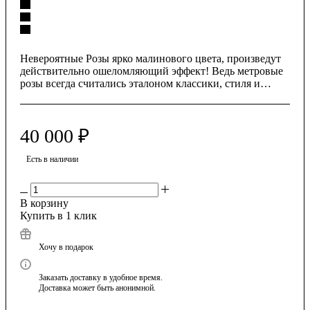
Невероятные Розы ярко малинового цвета, произведут
действительно ошеломляющий эффект! Ведь метровые
розы всегда считались эталоном классики, стиля и
роскоши. Наш вежливый курьер с удовольствем
доставит этот шикарный букет вашей любимой в
назначенное вами время. В подарок букету мы
40 000
₽
приложим прекрасную замечательную дизайнерскую
открытку. Также предлагаем вашему вниманию наш
огромный ассортимент дополнительных товаров!
Есть в наличии
В корзину
Купить в 1 клик
Хочу в подарок
Заказать доставку в удобное время.
Доставка может быть анонимной.