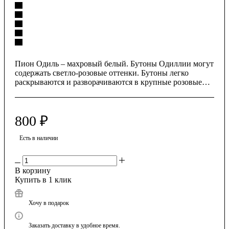
Пион Одиль – махровый белый. Бутоны Одиллии могут
содержать светло-розовые оттенки. Бутоны легко
раскрываются и разворачиваются в крупные розовые
цветы.
Ставя цветы пиона в вазу, важно использовать чистую
вазу, чистую воду и подкормку для срезанных цветов
800
₽
или удобрение. Также важно удалить некоторые листья,
чтобы они не касались воды в вазе. Держите цветы
пиона подальше от фруктов и прямых солнечных лучей.
Есть в наличии
В корзину
Купить в 1 клик
Хочу в подарок
Заказать доставку в удобное время.