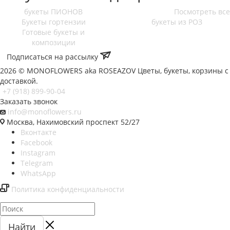
букеты ПИОНОВ
Посмотреть все
Букеты гортензии
букеты из РОЗ
Готовые букеты и
композиции
Подписаться на рассылку
2026 © MONOFLOWERS aka ROSEAZOV Цветы, букеты, корзины с
доставкой.
+7 (918) 899-90-04
Заказать звонок
info@monoflowers.ru
Москва, Нахимовский проспект 52/27
Вконтакте
Facebook
Instagram
Telegram
WhatsApp
Политика конфиденциальности
Найти