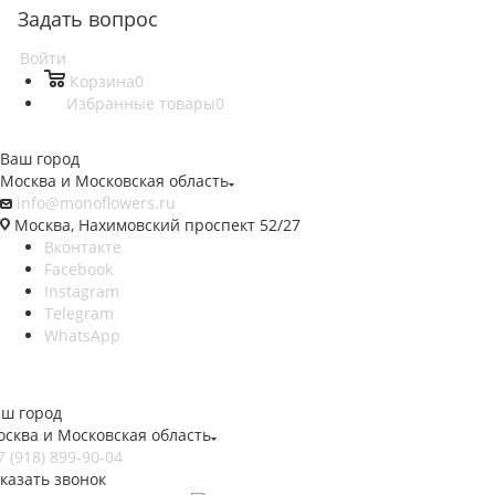
Задать вопрос
Войти
Корзина
0
Избранные товары
0
Ваш город
Москва и Московская область
info@monoflowers.ru
Москва, Нахимовский проспект 52/27
Вконтакте
Facebook
Instagram
Telegram
WhatsApp
ш город
сква и Московская область
7 (918) 899-90-04
казать звонок